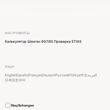
ИНСТРУМЕНТЫ
Калькулятор Шенген 90/180
Проверка ETIAS
·
ЯЗЫК
English
Español
Français
Deutsch
Русский
Türkçe
中文
العربية
日本語
한국어
StaySchengen