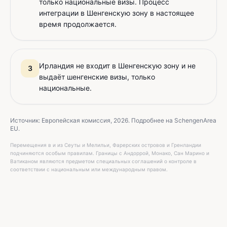
только национальные визы. Процесс
интеграции в Шенгенскую зону в настоящее
время продолжается.
Ирландия не входит в Шенгенскую зону и не
3
выдаёт шенгенские визы, только
национальные.
Источник: Европейская комиссия, 2026. Подробнее на SchengenArea
EU.
Перемещения в и из Сеуты и Мелильи, Фарерских островов и Гренландии
подчиняются особым правилам. Границы с Андоррой, Монако, Сан Марино и
Ватиканом являются предметом специальных соглашений о контроле в
соответствии с национальным или международным правом.