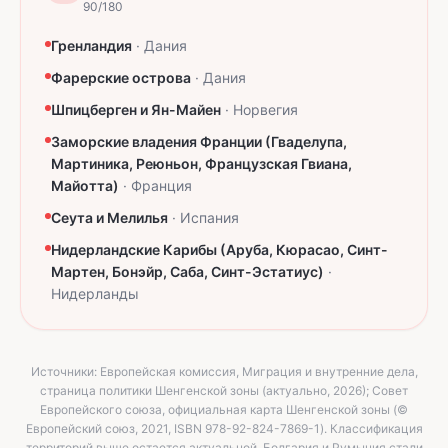
90/180
Гренландия
·
Дания
Фарерские острова
·
Дания
Шпицберген и Ян-Майен
·
Норвегия
Заморские владения Франции (Гваделупа,
Мартиника, Реюньон, Французская Гвиана,
Майотта)
·
Франция
Сеута и Мелилья
·
Испания
Нидерландские Карибы (Аруба, Кюрасао, Синт-
Мартен, Бонэйр, Саба, Синт-Эстатиус)
·
Нидерланды
Источники: Европейская комиссия, Миграция и внутренние дела,
страница политики Шенгенской зоны (актуально, 2026); Совет
Европейского союза, официальная карта Шенгенской зоны (©
Европейский союз, 2021, ISBN 978-92-824-7869-1). Классификация
территорий выше остается актуальной. Болгария и Румыния стали