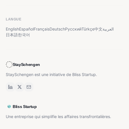
LANGUE
English
Español
Français
Deutsch
Русский
Türkçe
中文
العربية
日本語
한국어
StaySchengen
StaySchengen est une initiative de Bliss Startup.
Bliss Startup
Une entreprise qui simplifie les affaires transfrontalières.